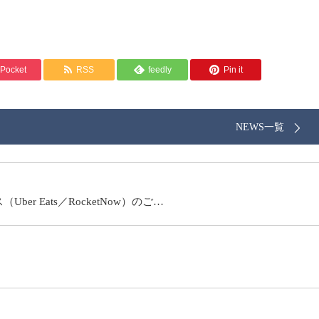
Pocket
RSS
feedly
Pin it
NEWS一覧
r Eats／RocketNow）のご…