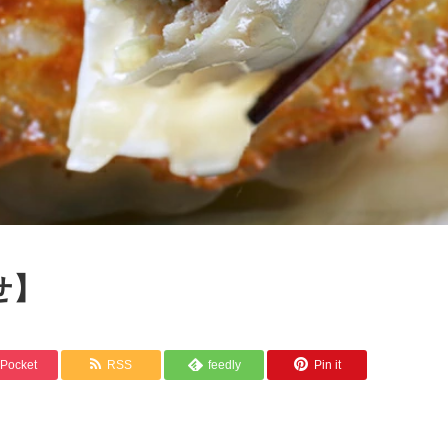
せ】
Pocket
RSS
feedly
Pin it